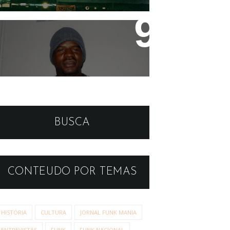
MC Galo
MC Leonardo fechando o
semestre na Universidade
BUSCA
das Quebradas
CONTEUDO POR TEMAS
HISTÓRIA
CULTURA
JORNAL FUNK MANIA
ENTREVISTAS
FUNK
FUNK NACIONAL