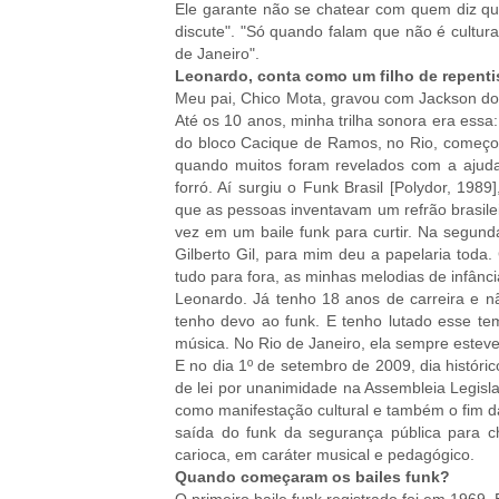
Ele garante não se chatear com quem diz que
discute". "Só quando falam que não é cultura
de Janeiro".
Leonardo, conta como um filho de repenti
Meu pai, Chico Mota, gravou com Jackson do 
Até os 10 anos, minha trilha sonora era ess
do bloco Cacique de Ramos, no Rio, começo
quando muitos foram revelados com a ajud
forró. Aí surgiu o Funk Brasil [Polydor, 19
que as pessoas inventavam um refrão brasilei
vez em um baile funk para curtir. Na segund
Gilberto Gil, para mim deu a papelaria toda.
tudo para fora, as minhas melodias de infân
Leonardo. Já tenho 18 anos de carreira e 
tenho devo ao funk. E tenho lutado esse tem
música. No Rio de Janeiro, ela sempre estev
E no dia 1º de setembro de 2009, dia históric
de lei por unanimidade na Assembleia Legisla
como manifestação cultural e também o fim da 
saída do funk da segurança pública para c
carioca, em caráter musical e pedagógico.
Quando começaram os bailes funk?
O primeiro baile funk registrado foi em 1969.