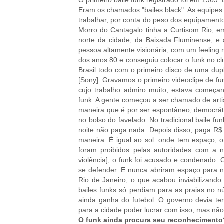
Eram os chamados "bailes black". As equipes
trabalhar, por conta do peso dos equipament
Morro do Cantagalo tinha a Curtisom Rio; em
norte da cidade, da Baixada Fluminense; e 
pessoa altamente visionária, com um feeling
dos anos 80 e conseguiu colocar o funk no c
Brasil todo com o primeiro disco de uma dup
[Sony]. Gravamos o primeiro videoclipe de f
cujo trabalho admiro muito, estava começan
funk. A gente começou a ser chamado de artis
maneira que é por ser espontâneo, democráti
no bolso do favelado. No tradicional baile fu
noite não paga nada. Depois disso, paga R$ 
maneira. É igual ao sol: onde tem espaço, o
foram proibidos pelas autoridades com a
violência], o funk foi acusado e condenado.
se defender. E nunca abriram espaço para n
Rio de Janeiro, o que acabou inviabilizand
bailes funks só perdiam para as praias no
ainda ganha do futebol. O governo devia te
para a cidade poder lucrar com isso, mas não
O funk ainda procura seu reconhecimento