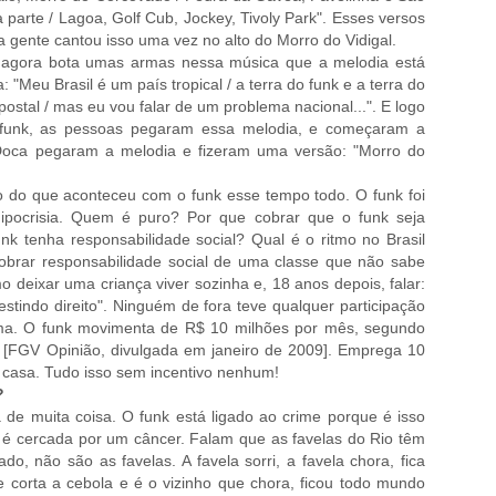
arte / Lagoa, Golf Cub, Jockey, Tivoly Park". Esses versos
a gente cantou isso uma vez no alto do Morro do Vidigal.
, agora bota umas armas nessa música que a melodia está
: "Meu Brasil é um país tropical / a terra do funk e a terra do
ostal / mas eu vou falar de um problema nacional...". E logo
 funk, as pessoas pegaram essa melodia, e começaram a
Doca pegaram a melodia e fizeram uma versão: "Morro do
lexo do que aconteceu com o funk esse tempo todo. O funk foi
hipocrisia. Quem é puro? Por que cobrar que o funk seja
funk tenha responsabilidade social? Qual é o ritmo no Brasil
cobrar responsabilidade social de uma classe que não sabe
 deixar uma criança viver sozinha e, 18 anos depois, falar:
estindo direito". Ninguém de fora teve qualquer participação
huma. O funk movimenta de R$ 10 milhões por mês, segundo
s [FGV Opinião, divulgada em janeiro de 2009]. Emprega 10
e casa. Tudo isso sem incentivo nenhum!
?
 de muita coisa. O funk está ligado ao crime porque é isso
la é cercada por um câncer. Falam que as favelas do Rio têm
o, não são as favelas. A favela sorri, a favela chora, fica
e corta a cebola e é o vizinho que chora, ficou todo mundo