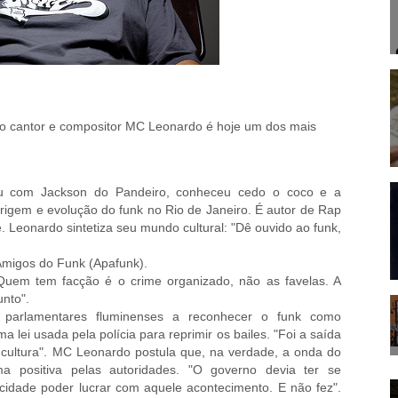
 o cantor e compositor MC Leonardo é hoje um dos mais
vou com Jackson do Pandeiro, conheceu cedo o coco e a
rigem e evolução do funk no Rio de Janeiro. É autor de Rap
e. Leonardo sintetiza seu mundo cultural: "Dê ouvido ao funk,
 Amigos do Funk (Apafunk).
Quem tem facção é o crime organizado, não as favelas. A
unto".
s parlamentares fluminenses a reconhecer o funk como
 lei usada pela polícia para reprimir os bailes. "Foi a saída
 cultura". MC Leonardo postula que, na verdade, a onda do
ma positiva pelas autoridades. "O governo devia ter se
cidade poder lucrar com aquele acontecimento. E não fez".