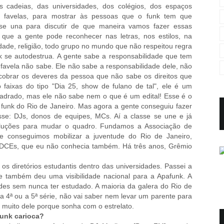
s cadeias, das universidades, dos colégios, dos espaços
as favelas, para mostrar às pessoas que o funk tem que
 se una para discutir de que maneira vamos fazer essas
 que a gente pode reconhecer nas letras, nos estilos, na
edade, religião, todo grupo no mundo que não respeitou regra
k se autodestrua. A gente sabe a responsabilidade que tem
avela não sabe. Ele não sabe a responsabilidade dele, não
cobrar os deveres da pessoa que não sabe os direitos que
faixas do tipo "Dia 25, show de fulano de tal", ele é um
uadrado, mas ele não sabe nem o que é um edital! Esse é o
o funk do Rio de Janeiro. Mas agora a gente conseguiu fazer
sse: DJs, donos de equipes, MCs. Aí a classe se une e já
luções para mudar o quadro. Fundamos a Associação de
 e conseguimos mobilizar a juventude do Rio de Janeiro,
s DCEs, que eu não conhecia também. Há três anos, Grêmio
os diretórios estudantis dentro das universidades. Passei a
e também deu uma visibilidade nacional para a Apafunk. A
des sem nunca ter estudado. A maioria da galera do Rio de
a 4ª ou a 5ª série, não vai saber nem levar um parente para
 muito dele porque sonha com o estrelato.
 funk carioca?