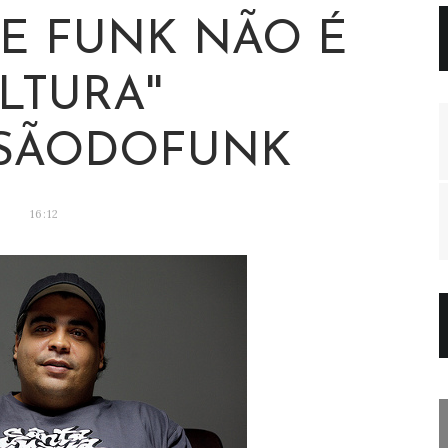
E FUNK NÃO É
LTURA''
SÃODOFUNK
16:12