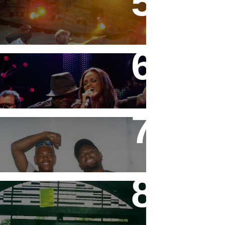
Festa do MC Galo - 11/09/08
DVD "Tudo é Festa" MC
Marcinho
MC's Marcio e Goró (in
memorian)
Equipe Apoluisom