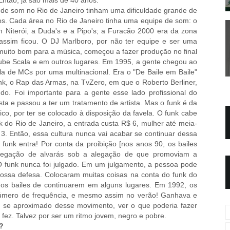
 de som no Rio de Janeiro tinham uma dificuldade grande de
os. Cada área no Rio de Janeiro tinha uma equipe de som: o
 Niterói, a Duda's e a Pipo's; a Furacão 2000 era da zona
assim ficou. O DJ Marlboro, por não ter equipe e ser uma
 muito bom para a música, começou a fazer produção no final
lube Scala e em outros lugares. Em 1995, a gente chegou ao
la de MCs por uma multinacional. Era o "De Baile em Baile"
unk, o Rap das Armas, na TvZero, em que o Roberto Berliner,
do. Foi importante para a gente esse lado profissional do
ta e passou a ter um tratamento de artista. Mas o funk é da
co, por ter se colocado à disposição da favela. O funk cabe
nk do Rio de Janeiro, a entrada custa R$ 6, mulher até meia-
3. Então, essa cultura nunca vai acabar se continuar dessa
 funk entra! Por conta da proibição [nos anos 90, os bailes
 negação de alvarás sob a alegação de que promoviam a
 O funk nunca foi julgado. Em um julgamento, a pessoa pode
ossa defesa. Colocaram muitas coisas na conta do funk do
o os bailes de continuarem em alguns lugares. Em 1992, os
 número de frequência, e mesmo assim no verão! Ganhava e
r se aproximado desse movimento, ver o que poderia fazer
 fez. Talvez por ser um ritmo jovem, negro e pobre.
?