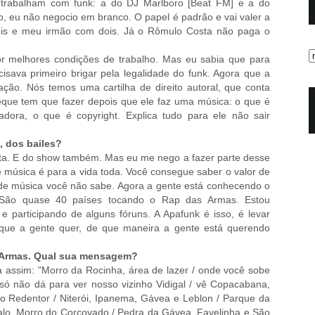
 trabalham com funk: a do DJ Marlboro [Beat FM] e a do
 eu não negocio em branco. O papel é padrão e vai valer a
dois e meu irmão com dois. Já o Rômulo Costa não paga o
or melhores condições de trabalho. Mas eu sabia que para
cisava primeiro brigar pela legalidade do funk. Agora que a
ção. Nós temos uma cartilha de direito autoral, que conta
que tem que fazer depois que ele faz uma música: o que é
dora, o que é copyright. Explica tudo para ele não sair
, dos bailes?
ista. E do show também. Mas eu me nego a fazer parte desse
e música é para a vida toda. Você consegue saber o valor de
de música você não sabe. Agora a gente está conhecendo o
o. São quase 40 países tocando o Rap das Armas. Estou
 participando de alguns fóruns. A Apafunk é isso, é levar
 que a gente quer, de que maneira a gente está querendo
s Armas. Qual sua mensagem?
ssim: "Morro da Rocinha, área de lazer / onde você sobe
/ só não dá para ver nosso vizinho Vidigal / vê Copacabana,
o Redentor / Niterói, Ipanema, Gávea e Leblon / Parque da
alo, Morro do Corcovado / Pedra da Gávea, Favelinha e São