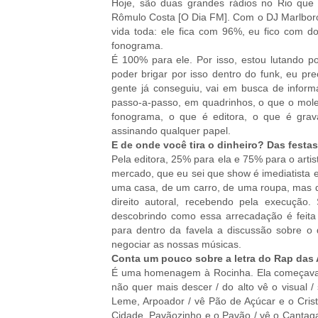
Hoje, são duas grandes rádios no Rio que
Rômulo Costa [O Dia FM]. Com o DJ Marlboro,
vida toda: ele fica com 96%, eu fico com 
fonograma.
É 100% para ele. Por isso, estou lutando p
poder brigar por isso dentro do funk, eu pre
gente já conseguiu, vai em busca de informa
passo-a-passo, em quadrinhos, o que o mole
fonograma, o que é editora, o que é grava
assinando qualquer papel.
E de onde você tira o dinheiro? Das festas
Pela editora, 25% para ela e 75% para o art
mercado, que eu sei que show é imediatista 
uma casa, de um carro, de uma roupa, mas 
direito autoral, recebendo pela execuçã
descobrindo como essa arrecadação é feita e
para dentro da favela a discussão sobre o
negociar as nossas músicas.
Conta um pouco sobre a letra do Rap da
É uma homenagem à Rocinha. Ela começava a
não quer mais descer / do alto vê o visual 
Leme, Arpoador / vê Pão de Açúcar e o Crist
Cidade, Pavãozinho e o Pavão / vê o Cantag