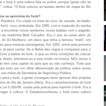
 o funk é uma cultura feia ou pobre, porque "gosto não se
", critica. "O funk colocou as favelas dentro do mapa do Rio
sta se aproxima do funk?
Pandeiro. Fui criado no meio do coco, do xaxado, do baião.
a: forró, coco, embolada. Em 1985, com a explosão do samba
 a encontrar novos tambores, novas batidas com o pagode,
a da madrinha Beth Carvalho. Era o que eu ouvia além do
89], do DJ Marlboro, um disco que tinha a famosa "melô", em
ro para músicas estrangeiras. Em 1992, entrei pela primeira
a, já para cantar. Se a Bahia deu régua e compasso para o
 Com a batida do funk, vi que eu tinha condições de colocar
cia. Assim, entramos eu e meu irmão na música. MCs Junior e
não tem uma capital do país que eu não conheça. Tudo que
po todo por um olhar diferenciado da política sobre nossa
e nas mãos da Secretaria de Segurança Pública.
o para o funk, a gente conseguiu fazer aprovar dois projetos
tiva do Rio de Janeiro (Alerj). Era o reconhecimento do funk
Lei 5.265/08, usada pela polícia para reprimir o funk. Era a
hegar à cultura. O Estadoreconheceu o funk como cultura
 Então, já são mais de 40 anos.