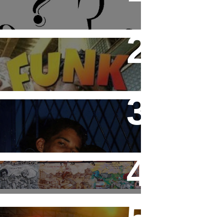
Funk Rio Documentário
Teco e Buzunga
Cidade Tiradentes abre
inscrição para o 3° Festival
de Funk