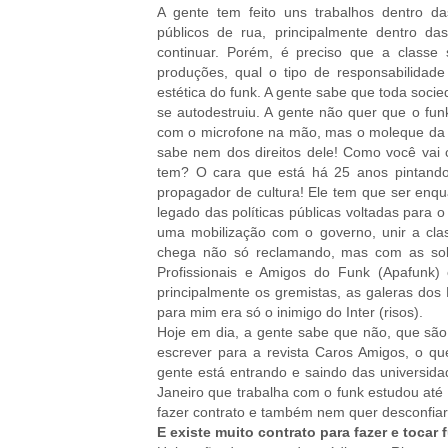
A gente tem feito uns trabalhos dentro da
públicos de rua, principalmente dentro d
continuar. Porém, é preciso que a classe
produções, qual o tipo de responsabilidade
estética do funk. A gente sabe que toda soci
se autodestruiu. A gente não quer que o fun
com o microfone na mão, mas o moleque da f
sabe nem dos direitos dele! Como você vai 
tem? O cara que está há 25 anos pintando 
propagador de cultura! Ele tem que ser enq
legado das políticas públicas voltadas para 
uma mobilização com o governo, unir a cla
chega não só reclamando, mas com as so
Profissionais e Amigos do Funk (Apafunk)
principalmente os gremistas, as galeras do
para mim era só o inimigo do Inter (risos).
Hoje em dia, a gente sabe que não, que são 
escrever para a revista Caros Amigos, o qu
gente está entrando e saindo das universida
Janeiro que trabalha com o funk estudou até 
fazer contrato e também nem quer desconfiar
E existe muito contrato para fazer e tocar