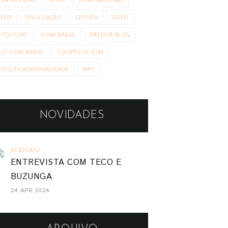
LEIS
DIVULGAÇÃO
LEITURA
VÍDEO
YOUTUBE
FUNK BRASIL
MELHOR BLOG
LP FUNK BRASIL
EQUIPES DE SOM
POLITICADEPRIVACIDADE
MP3
NOVIDADES
PODCAST
ENTREVISTA COM TECO E
BUZUNGA
24 APR 2024