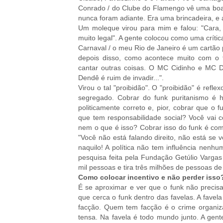
Conrado / do Clube do Flamengo vê uma boa p
nunca foram adiante. Era uma brincadeira, e 
Um moleque virou para mim e falou: "Cara
muito legal". A gente colocou como uma crítica
Carnaval / o meu Rio de Janeiro é um cartão p
depois disso, como acontece muito com o
cantar outras coisas. O MC Cidinho e MC 
Dendê é ruim de invadir...".
Virou o tal "proibidão". O "proibidão" é ref
segregado. Cobrar do funk puritanismo é 
politicamente correto e, pior, cobrar que o 
que tem responsabilidade social? Você vai 
nem o que é isso? Cobrar isso do funk é como
"Você não está falando direito, não está se v
naquilo! A política não tem influência nen
pesquisa feita pela Fundação Getúlio Varga
mil pessoas e tira três milhões de pessoas d
Como colocar incentivo e não perder isso
É se aproximar e ver que o funk não precisa
que cerca o funk dentro das favelas. A fave
facção. Quem tem facção é o crime organizad
tensa. Na favela é todo mundo junto. A gent