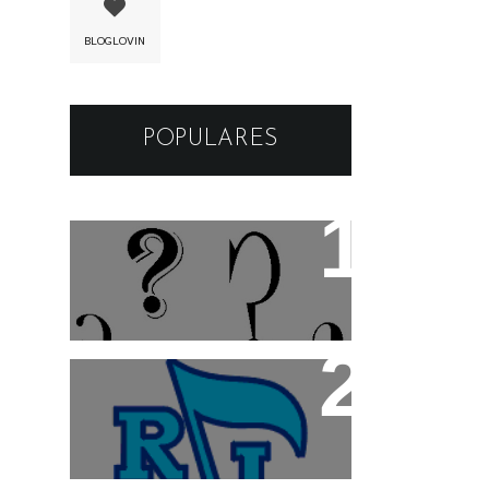
BLOGLOVIN
POPULARES
Os apelidos das musicas
Radio Imprensa: "A casa
do Funk"