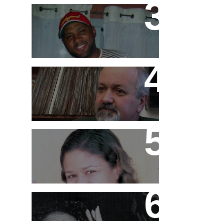
Márcio G
História da Cash Box em
DVD
MC Pink
Ademir Lemos (in
memorian)