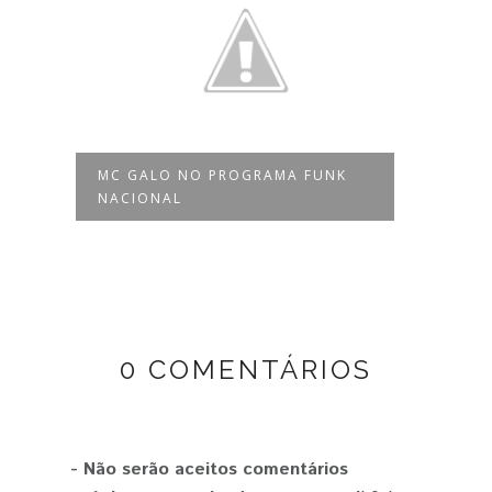
MC GALO NO PROGRAMA FUNK
MARC
NACIONAL
PROG
0 COMENTÁRIOS
- Não serão aceitos comentários