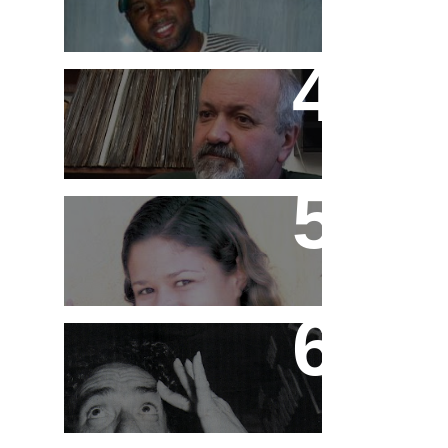
História da Cash Box em
DVD
MC Pink
Ademir Lemos (in
memorian)