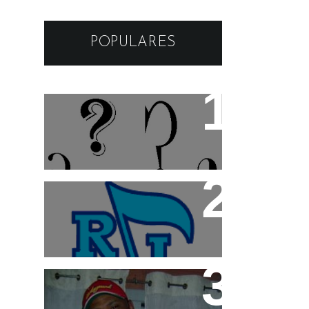
POPULARES
Os apelidos das musicas
Radio Imprensa: "A casa
do Funk"
Márcio G