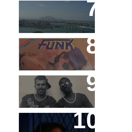
Funk Capixaba
Funk Brasil e Rap Brasil
MC's Marquinhos (in
memorian) e Leleco
Teco e Buzunga