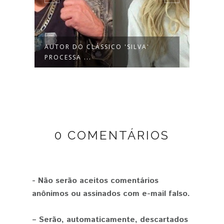
AUTOR DO CLÁSSICO 'SILVA'
MC B
PROCESSA ...
NACI
0 COMENTÁRIOS
- Não serão aceitos comentários
anônimos ou assinados com e-mail falso.
– Serão, automaticamente, descartados