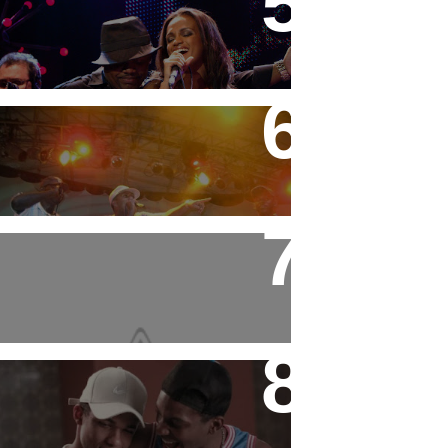
DVD "Tudo é Festa" MC
Marcinho
Festa do MC Galo - 11/09/08
MC's Borrô e Dorré
História de Claudinho e
Buchecha vira filme, 20 anos
depois de acidente: 'Um