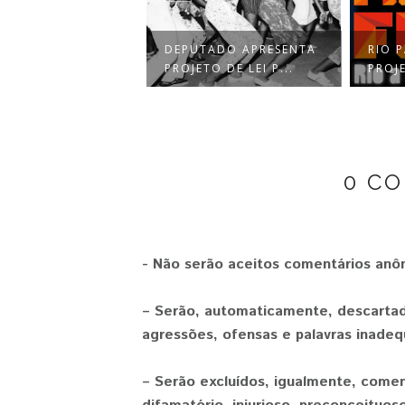
TADO APRESENTA
RIO PARADA FUNK:
AOS 
TO DE LEI P...
PROJETO QUE PRETEN...
FUNKE
0 C
- Não serão aceitos comentários anô
– Serão, automaticamente, descartad
agressões, ofensas e palavras inadeq
– Serão excluídos, igualmente, comen