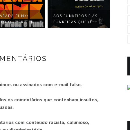
SANT
FUNKEIROS E ÀS
INFORMATIVO
CART
IRAS QUE (E...
ABOR
OMENTÁRIOS
nimos ou assinados com e-mail falso.
os os comentários que contenham insultos,
uadas.
tários com conteúdo racista, calunioso,