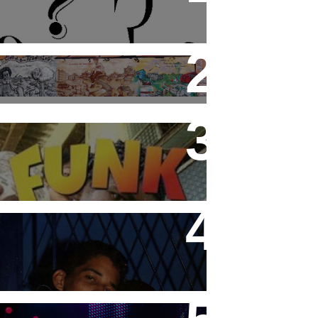
Cidade Tiradentes abre
inscrição para o 3° Festival
de Funk
Funk Rio Documentário
Teco e Buzunga