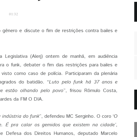
01:32
 gênero e discute o fim de restrições contra bailes e
 Legislativa (Alerj) ontem de manhã, em audiência
para o funk, debater o fim das restrições para bailes e
visto como caso de polícia. Participaram da plenária
agrados do batidão. “
Luto pelo funk há 37 anos e
e estão olhando pelo povo
”, frisou Rômulo Costa,
 tardes da FM O DIA.
indústria do funk
”, defendeu MC Serginho. O coro ‘
O
. É pra calar os gemidos que existem na cidade’
,
de Defesa dos Direitos Humanos, deputado Marcelo