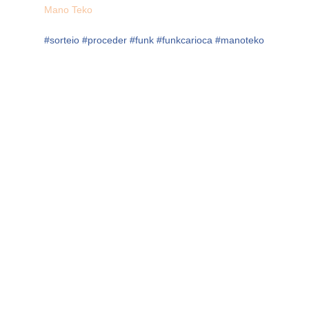
Mano Teko
#
sorteio
#
proceder
#
funk
#
funkcarioca
#
manoteko