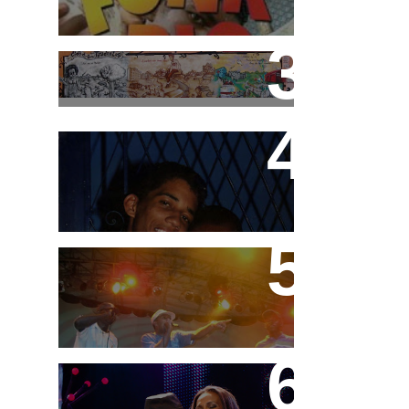
Cidade Tiradentes abre
inscrição para o 3°
Festival de Funk
Teco e Buzunga
Festa do MC Galo -
11/09/08
DVD "Tudo é Festa" MC