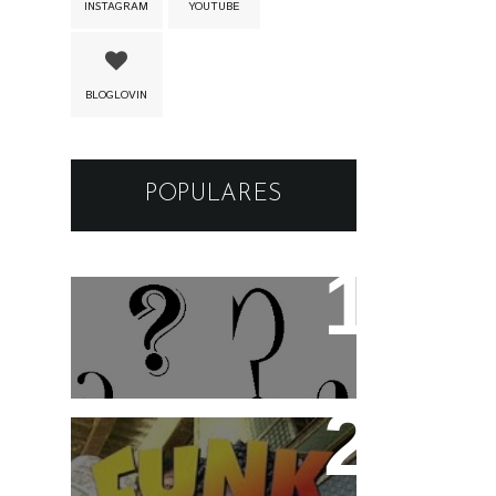
INSTAGRAM
YOUTUBE
BLOGLOVIN
POPULARES
Os apelidos das musicas
Funk Rio Documentário