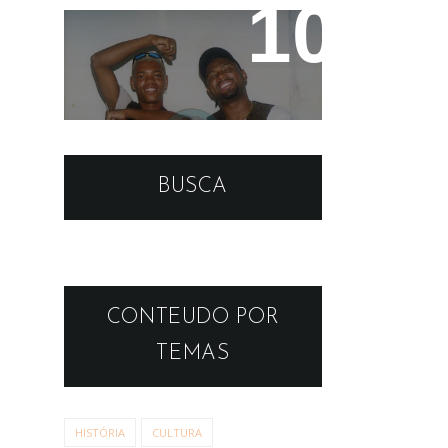
MC's Marcio e Goró (in
memorian)
BUSCA
CONTEUDO POR
TEMAS
HISTÓRIA
CULTURA