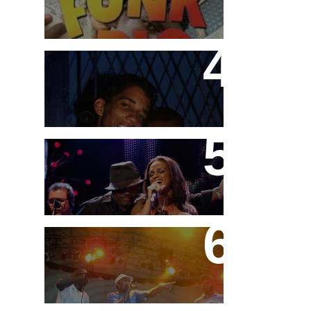
Teco e Buzunga
DVD "Tudo é Festa" MC
Marcinho
Festa do MC Galo -
11/09/08