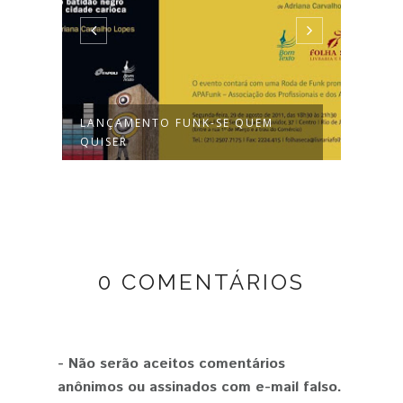
RO
LANÇAMENTO FUNK-SE QUEM
CÂMA
QUISER
REGU
0 COMENTÁRIOS
- Não serão aceitos comentários
anônimos ou assinados com e-mail falso.