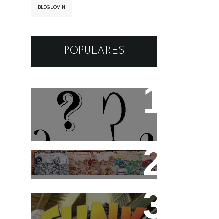
BLOGLOVIN
POPULARES
Os apelidos das musicas
Cidade Tiradentes abre
inscrição para o 3°
Festival de Funk
Funk Rio Documentário