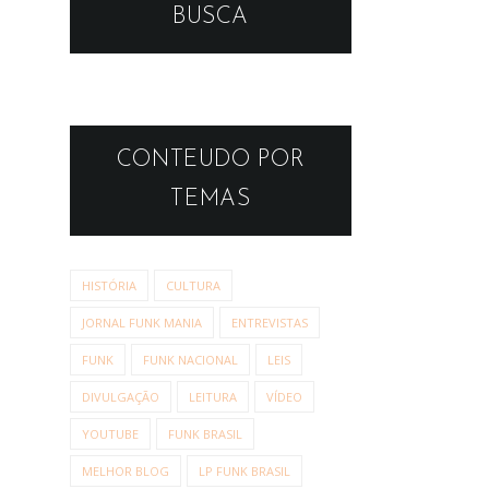
BUSCA
CONTEUDO POR
TEMAS
HISTÓRIA
CULTURA
JORNAL FUNK MANIA
ENTREVISTAS
FUNK
FUNK NACIONAL
LEIS
DIVULGAÇÃO
LEITURA
VÍDEO
YOUTUBE
FUNK BRASIL
MELHOR BLOG
LP FUNK BRASIL