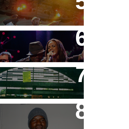
Festa do MC Galo - 11/09/08
DVD "Tudo é Festa" MC
Marcinho
Equipe Apoluisom
MC Galo