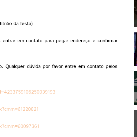
itrião da festa)
os entrar em contato para pegar endereço e confirmar
 Qualquer dúvida por favor entre em contato pelos
?uid=4233759106250039193
spx?cmm=61228821
spx?cmm=60097361