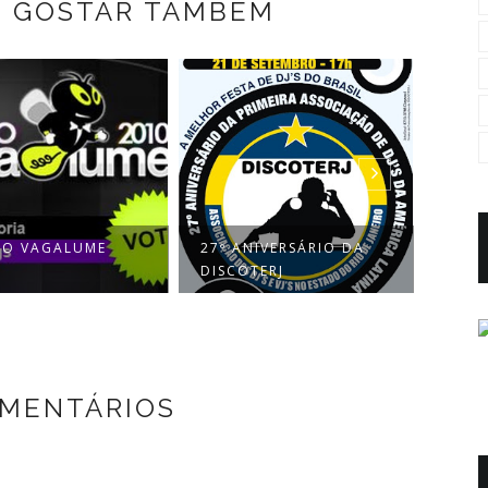
E GOSTAR TAMBÉM
IO VAGALUME
27º ANIVERSÁRIO DA
APAF
DISCOTERJ
OMENTÁRIOS