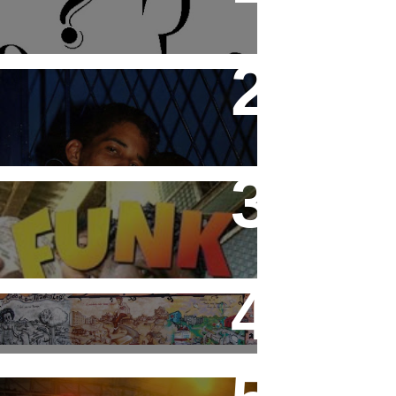
Teco e Buzunga
Funk Rio Documentário
Cidade Tiradentes abre
inscrição para o 3° Festival
de Funk