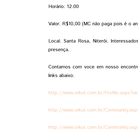
Horário: 12:00
Valor: R$10,00 (MC não paga pois é o anf
Local: Santa Rosa, Niterói. Interessad
presença.
Contamos com voce em nosso encontro.
links abaixo:
http://www.orkut.com.br/Profile.aspx
http://www.orkut.com.br/Community.a
http://www.orkut.com.br/Community.a