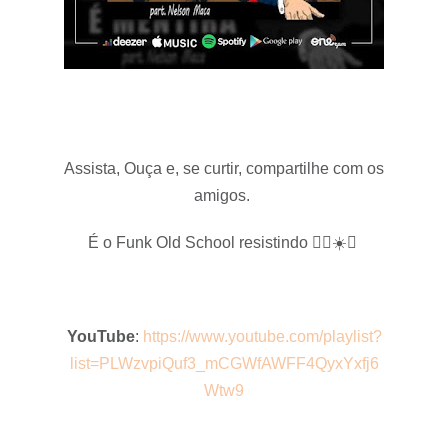
Assista, Ouça e, se curtir, compartilhe com os
amigos.
É o Funk Old School resistindo ✊🏾☀️🔥
YouTube
:
https://www.youtube.com/playlist?
list=PLWzvpiQuf3_mCGWfAWFF4QyxYxfj6
Wtw9