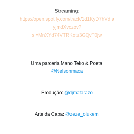
Streaming
:
https://open.spotify.com/track/1d1KyD7hVdla
yjmdXvczov?
si=MnXYd74VTRKotu3GQvT0jw
Uma parceria Mano Teko & Poeta 
@Nelsonmaca
Produção: 
@djmatarazo
Arte da Capa: 
@zeze_olukemi