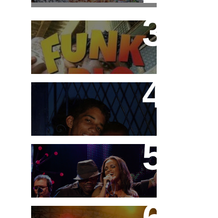
inscrição para o 3°
Festival de Funk
Funk Rio Documentário
Teco e Buzunga
DVD "Tudo é Festa" MC
Marcinho