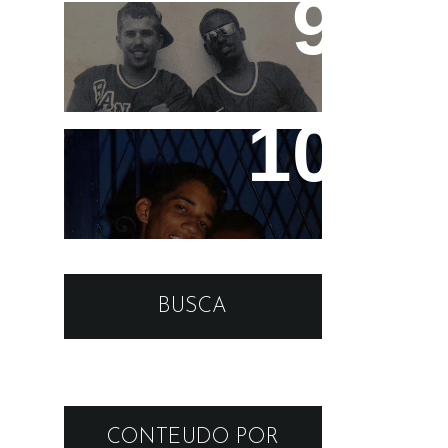
MC's Marquinhos (in
memorian) e Leleco
Teco e Buzunga
BUSCA
CONTEUDO POR