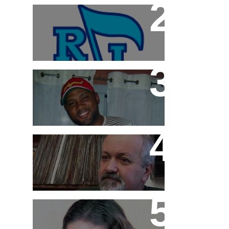
Radio Imprensa: "A casa
do Funk"
Márcio G
História da Cash Box em
DVD
MC Pink