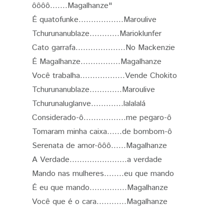
ôôôô.......Magalhanze"
É quatofunke..................Maroulive
Tchurunanublaze............Marioklunfer
Cato garrafa....................No Mackenzie
É Magalhanze................Magalhanze
Você trabalha..................Vende Chokito
Tchurunanublaze.............Maroulive
Tchurunaluglanve.............lalalalá
Considerado-ô.................me pegaro-ô
Tomaram minha caixa......de bombom-ô
Serenata de amor-ôôô......Magalhanze
A Verdade.......................a verdade
Mando nas mulheres........eu que mando
É eu que mando...............Magalhanze
Você que é o cara............Magalhanze