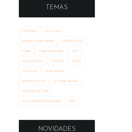
TEMAS
HISTÓRIA
CULTURA
JORNAL FUNK MANIA
ENTREVISTAS
FUNK
FUNK NACIONAL
LEIS
DIVULGAÇÃO
LEITURA
VÍDEO
YOUTUBE
FUNK BRASIL
MELHOR BLOG
LP FUNK BRASIL
EQUIPES DE SOM
POLITICADEPRIVACIDADE
MP3
NOVIDADES