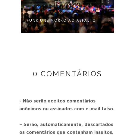
FUNK UNE MORRO AO ASFALTO
COMO
MUDO
0 COMENTÁRIOS
- Não serão aceitos comentários
anônimos ou assinados com e-mail falso.
– Serão, automaticamente, descartados
os comentários que contenham insultos,