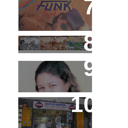
Funk Brasil e Rap Brasil
Cidade Tiradentes abre
inscrição para o 3°
Festival de Funk
MC Pink
Beco das Sardinhas