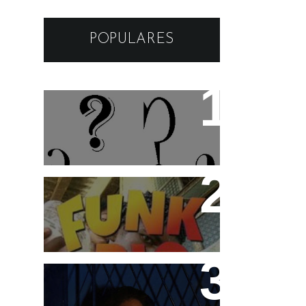
POPULARES
Os apelidos das musicas
Funk Rio Documentário
Teco e Buzunga