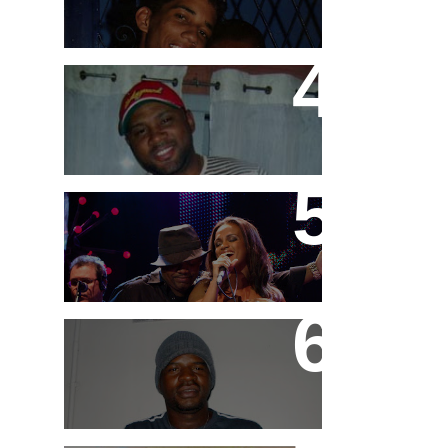
Márcio G
DVD "Tudo é Festa" MC
Marcinho
MC Galo