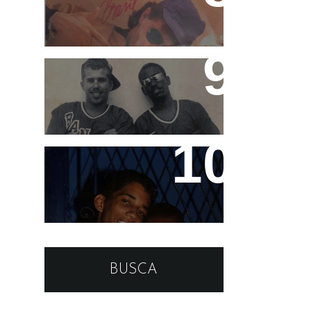
MC's Marquinhos (in
memorian) e Leleco
Teco e Buzunga
BUSCA