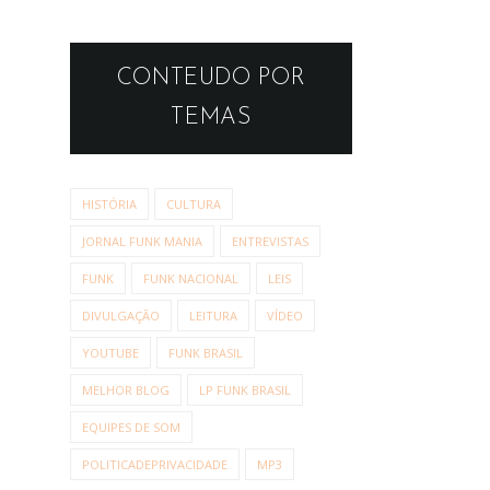
CONTEUDO POR
TEMAS
HISTÓRIA
CULTURA
JORNAL FUNK MANIA
ENTREVISTAS
FUNK
FUNK NACIONAL
LEIS
DIVULGAÇÃO
LEITURA
VÍDEO
YOUTUBE
FUNK BRASIL
MELHOR BLOG
LP FUNK BRASIL
EQUIPES DE SOM
POLITICADEPRIVACIDADE
MP3