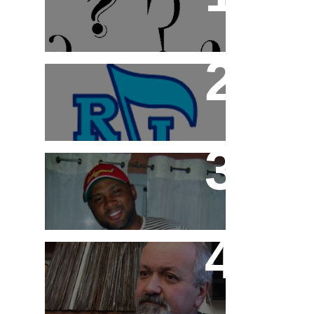
Radio Imprensa: "A casa
do Funk"
Márcio G
História da Cash Box em
DVD