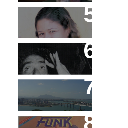
MC Pink
Ademir Lemos (in
memorian)
Funk Capixaba
Funk Brasil e Rap Brasil