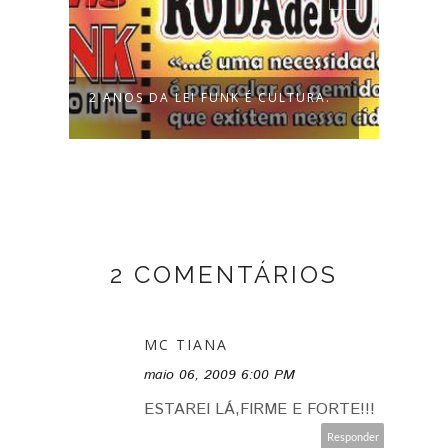
O
2 ANOS DA LEI FUNK É CULTURA.
RODA
2 COMENTÁRIOS
MC TIANA
maio 06, 2009 6:00 PM
ESTAREI LÁ,FIRME E FORTE!!!
Responder