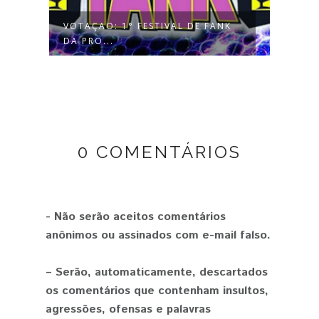
VOTAÇAO: 1° FESTIVAL DE FANK
PROC
DA PRO...
0 COMENTÁRIOS
- Não serão aceitos comentários
anônimos ou assinados com e-mail falso.
– Serão, automaticamente, descartados
os comentários que contenham insultos,
agressões, ofensas e palavras