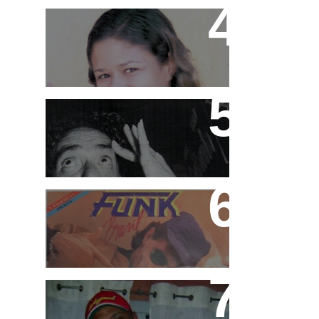
MC Pink
Ademir Lemos (in
memorian)
Funk Brasil e Rap Brasil
Márcio G