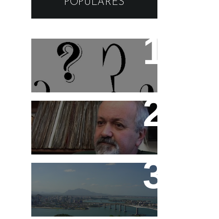
POPULARES
Os apelidos das musicas
História da Cash Box em
DVD
Funk Capixaba