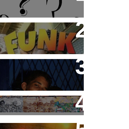
Funk Rio Documentário
Teco e Buzunga
Cidade Tiradentes abre
inscrição para o 3° Festival
de Funk