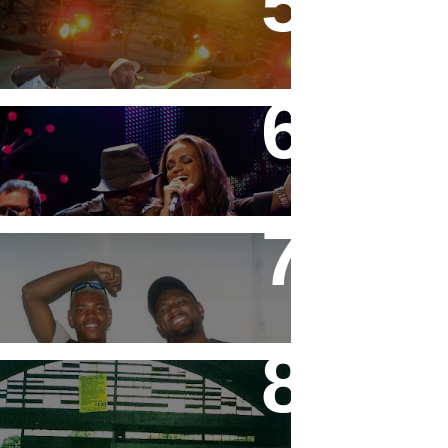
Festa do MC Galo - 11/09/08
DVD "Tudo é Festa" MC
Marcinho
MC's Marcio e Goró (in
memorian)
Equipe Apoluisom