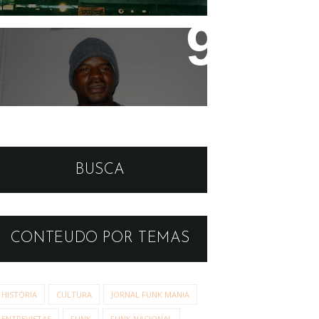
MC Galo
MC Leonardo fechando o
semestre na Universidade
BUSCA
das Quebradas
CONTEUDO POR TEMAS
HISTÓRIA
CULTURA
JORNAL FUNK MANIA
ENTREVISTAS
FUNK
FUNK NACIONAL