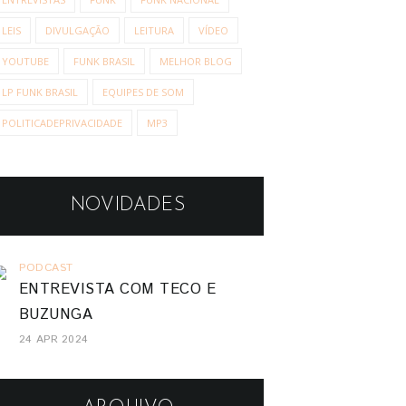
LEIS
DIVULGAÇÃO
LEITURA
VÍDEO
YOUTUBE
FUNK BRASIL
MELHOR BLOG
LP FUNK BRASIL
EQUIPES DE SOM
POLITICADEPRIVACIDADE
MP3
NOVIDADES
PODCAST
ENTREVISTA COM TECO E
BUZUNGA
24 APR 2024