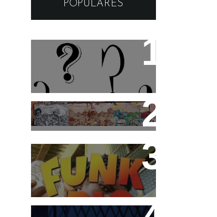
POPULARES
Os apelidos das musicas
Cidade Tiradentes abre
inscrição para o 3°
Festival de Funk
Funk Rio Documentário