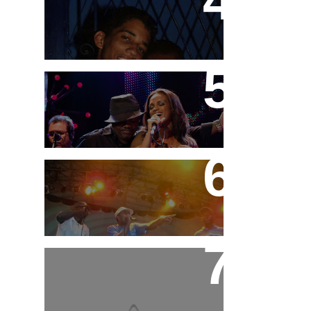
Teco e Buzunga
DVD "Tudo é Festa" MC
Marcinho
Festa do MC Galo -
11/09/08
MC's Borrô e Dorré