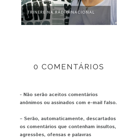
K
TRINERE NA RÁDIO NACIONAL
TRIN
NACI
0 COMENTÁRIOS
- Não serão aceitos comentários
anônimos ou assinados com e-mail falso.
– Serão, automaticamente, descartados
os comentários que contenham insultos,
agressões, ofensas e palavras