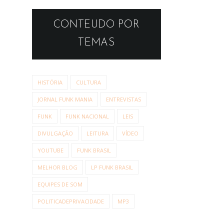
CONTEUDO POR
TEMAS
HISTÓRIA
CULTURA
JORNAL FUNK MANIA
ENTREVISTAS
FUNK
FUNK NACIONAL
LEIS
DIVULGAÇÃO
LEITURA
VÍDEO
YOUTUBE
FUNK BRASIL
MELHOR BLOG
LP FUNK BRASIL
EQUIPES DE SOM
POLITICADEPRIVACIDADE
MP3